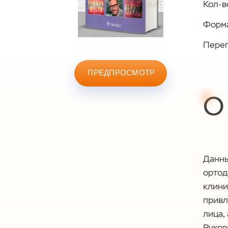
Кол-в
Форма
Переп
ПРЕДПРОСМОТР
О
Данны
ортод
клини
привл
лица,
Руков