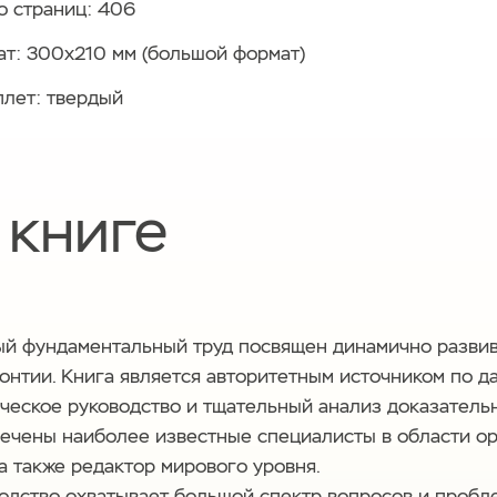
о страниц: 406
т: 300x210 мм (большой формат)
лет: твердый
 книге
й фундаментальный труд посвящен динамично разви
онтии. Книга является авторитетным источником по д
ческое руководство и тщательный анализ доказатель
ечены наиболее известные специалисты в области о
 а также редактор мирового уровня.
одство охватывает большой спектр вопросов и пробл