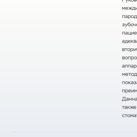
межди
парод
зубоч
пацие
адекв
втори
вопро
аппар
метод
показ
преим
Данна
также
стома