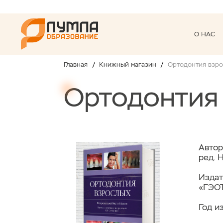
О НАС
Главная
Книжный магазин
Ортодонтия взр
Ортодонтия
Автор
ред. 
Издат
«ГЭО
Год и