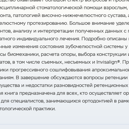
сциплинарной стоматологической помощи взрослым, 
онта, патологией височно-нижнечелюстного сустава, а
елюстному протезированию. Большое внимание удел
нтов, анализу и интерпретации полученных данных 
атного индивидуального лечения. Подробно описаны 
чные изменения состояния зубочелюстной системы у
сы биомеханики, расчета опоры, выбора конструкции
атов, в том числе съемных, несъемных и Invisalign®. 
ики прогрессивного сошлифовывания апроксимально
аниям. В завершение обсуждаются вопросы ретенции 
ущества и недостатки разновидностей ретенционных 
я книга предназначена для всех, кто осуществляет о
 для специалистов, занимающихся ортодонтией в ра
тологической практики.